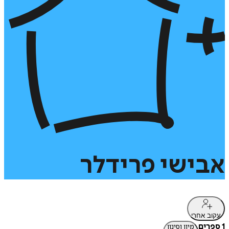
אבישי
פרידלר
עקוב אחרי
1 ספרים
מיון וסינון