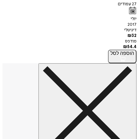
27
עמודים
יולי
2017
דיגיטלי
₪
32
מודפס
₪
54.4
הוספה
לסל