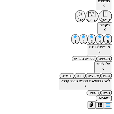
פורמטים
דיגיטלי
מודפס
קולי
ביקורות
1
2
3
4
5
מבצעים/הנחות
מבצעים
ספרייה ציבורית
עלו לאתר
שבוע
שבועיים
חודש
חודשיים
להציג בתוצאות ספרים שכבר קנית?
תציגו
תסתירו
›
1
ספרים