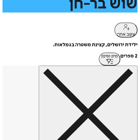
שוש
בר-חן
עקוב אחרי
ילידת ירושלים, קצינת משטרה בגמלאות.
2 ספרים
מיון וסינון