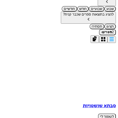
שבוע
שבועיים
חודש
חודשיים
להציג בתוצאות ספרים שכבר קנית?
תציגו
תסתירו
›
2
ספרים
סבתא שושטויות
לשמור לי