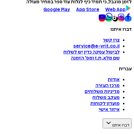
לזמן מוגבל, כי תמיד כיף לגלות עוד ספר במחיר מעולה
Google Play
App Store
Web App
דברו איתנו
צרו קשר
service@e-vrit.co.il
לביטול עסקה
כדין יש לשלוח
שם מלא, ת.ז ומס
'
הזמנה
עברית
אודות
מרכז העזרה
מדיניות משלוחים
מעקב משלוח
מועדון לקוחות
איזור אישי
דברו איתנו