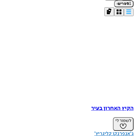
›
1
ספרים
הקיץ האחרון בעיר
לשמור לי
ג'אנפרנקו קליגריץ'