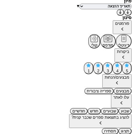
מיון
▾
סינון
פורמטים
דיגיטלי
מודפס
קולי
ביקורות
1
2
3
4
5
מבצעים/הנחות
מבצעים
ספרייה ציבורית
עלו לאתר
שבוע
שבועיים
חודש
חודשיים
להציג בתוצאות ספרים שכבר קנית?
תציגו
תסתירו