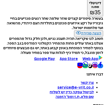
דיגיטלי
מתנה
₪
35
בעשרה סיפורים קצרים שוזר שלמה שחר רגעים מכריעים בחיי
גיבוריו על רקע אירועים מכוננים בתולדות העם היהודי, מהשואה
ועד מלחמות ישראל.
הצצה מהירה
חשוב לנו שקריאה תהיה תענוג נגיש, ולכן חלק גדול מהספרים
אצלנו באתר עולים פחות מהמחיר הקטלוגי המודפס בגב הספר.
בנוסף למחיר המופחת באופן קבוע באתר, יש גם מבצעים מיוחדים
לזמן מוגבל, כי תמיד כיף לגלות עוד ספר במחיר מעולה
Google Play
App Store
Web App
דברו איתנו
צרו קשר
service@e-vrit.co.il
לביטול עסקה
כדין יש לשלוח
שם מלא, ת.ז ומס
'
הזמנה