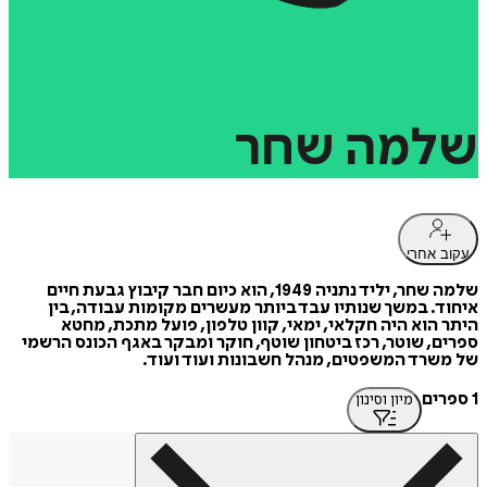
שלמה
שחר
עקוב אחרי
שלמה שחר, יליד נתניה 1949, הוא כיום חבר קיבוץ גבעת חיים
איחוד. במשך שנותיו עבד ביותר מעשרים מקומות עבודה, בין
היתר הוא היה חקלאי, ימאי, קוון טלפון, פועל מתכת, מחטא
ספרים, שוטר, רכז ביטחון שוטף, חוקר ומבקר באגף הכונס הרשמי
של משרד המשפטים, מנהל חשבונות ועוד ועוד.
1 ספרים
מיון וסינון