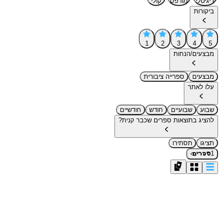
דיגיטלי
מודפס
קולי
ביקורות
1
2
3
4
5
מבצעים/הנחות
מבצעים
ספרייה ציבורית
עלו לאתר
שבוע
שבועיים
חודש
חודשיים
להציג בתוצאות ספרים שכבר קנית?
תציגו
תסתירו
›
1
ספרים