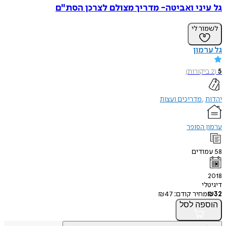
גל עיני ואביטה- מדריך מצולם לצרכן הסת"ם
לשמור לי
גל ערמון
5
(
2
ביקורות
)
יהדות
מדריכים ועצות
ערמון הסופר
58
עמודים
2018
דיגיטלי
32
₪
מחיר קודם:
47
₪
הוספה
לסל