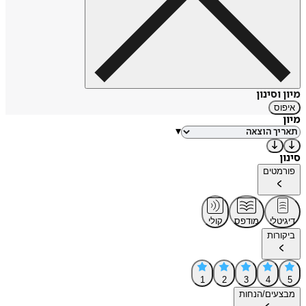
מיון וסינון
איפוס
מיון
▾
סינון
פורמטים
דיגיטלי
מודפס
קולי
ביקורות
1
2
3
4
5
מבצעים/הנחות