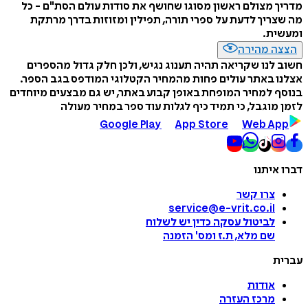
מדריך מצולם ראשון מסוגו שחושף את סודות עולם הסת"ם - כל
מה שצריך לדעת על ספרי תורה, תפילין ומזוזות בדרך מרתקת
ומעשית.
הצצה מהירה
חשוב לנו שקריאה תהיה תענוג נגיש, ולכן חלק גדול מהספרים
אצלנו באתר עולים פחות מהמחיר הקטלוגי המודפס בגב הספר.
בנוסף למחיר המופחת באופן קבוע באתר, יש גם מבצעים מיוחדים
לזמן מוגבל, כי תמיד כיף לגלות עוד ספר במחיר מעולה
Google Play
App Store
Web App
דברו איתנו
צרו קשר
service@e-vrit.co.il
לביטול עסקה
כדין יש לשלוח
שם מלא, ת.ז ומס
'
הזמנה
עברית
אודות
מרכז העזרה