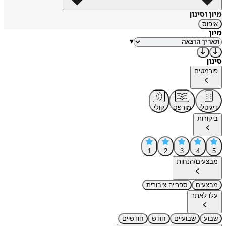
מיון וסינון
איפוס
מיון
▾
סינון
פורמטים
דיגיטלי
מודפס
קולי
ביקורות
1
2
3
4
5
מבצעים/הנחות
מבצעים
ספרייה ציבורית
עלו לאתר
שבוע
שבועיים
חודש
חודשיים