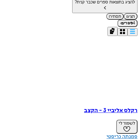
להציג בתוצאות ספרים שכבר קנית?
תציגו
תסתירו
›
4
ספרים
רקלס אליביי 3 - הקצב
לשמור לי
סמנתה כריסטי