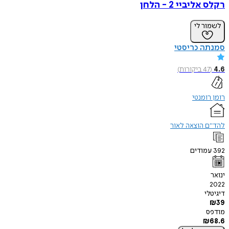
רקלס אליביי 2 - הלחן
לשמור לי
סמנתה כריסטי
4.6
(
47
ביקורות
)
רומן רומנטי
להד"ם הוצאה לאור
392
עמודים
ינואר
2022
דיגיטלי
₪
39
מודפס
₪
68.6