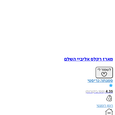
מארז רקלס אליביי השלם
לשמור לי
סמנתה כריסטי
4.35
(
199
ביקורות
)
רומן רומנטי