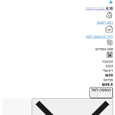
4.16
(
109
ביקורות
)
רומן רומנטי
להד"ם הוצאה לאור
368
עמודים
נובמבר
2021
דיגיטלי
₪
39
מודפס
₪
68.6
הוספה
לסל