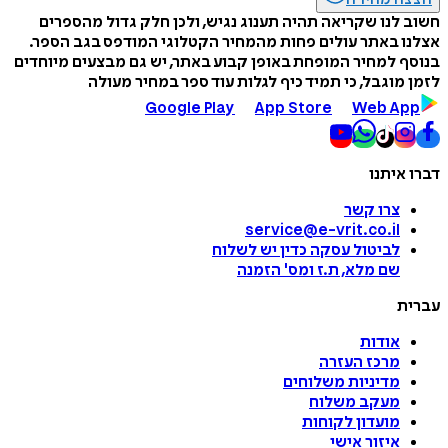
חשוב לנו שקריאה תהיה תענוג נגיש, ולכן חלק גדול מהספרים
אצלנו באתר עולים פחות מהמחיר הקטלוגי המודפס בגב הספר.
בנוסף למחיר המופחת באופן קבוע באתר, יש גם מבצעים מיוחדים
לזמן מוגבל, כי תמיד כיף לגלות עוד ספר במחיר מעולה
Google Play
App Store
Web App
דברו איתנו
צרו קשר
service@e-vrit.co.il
לביטול עסקה
כדין יש לשלוח
שם מלא, ת.ז ומס
'
הזמנה
עברית
אודות
מרכז העזרה
מדיניות משלוחים
מעקב משלוח
מועדון לקוחות
איזור אישי