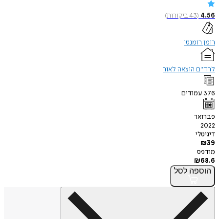
4.56
(
43
ביקורות
)
רומן רומנטי
להד"ם הוצאה לאור
376
עמודים
פברואר
2022
דיגיטלי
₪
39
מודפס
₪
68.6
הוספה
לסל