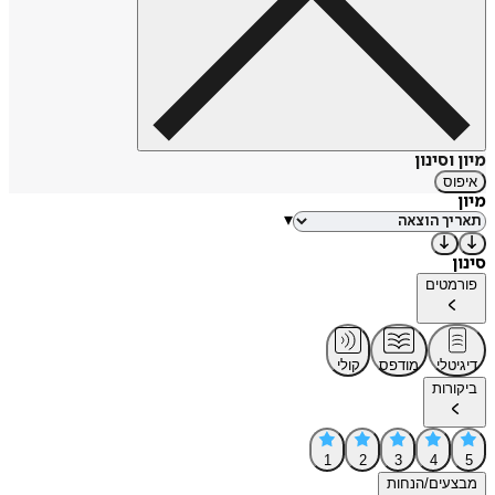
מיון וסינון
איפוס
מיון
▾
סינון
פורמטים
דיגיטלי
מודפס
קולי
ביקורות
1
2
3
4
5
מבצעים/הנחות