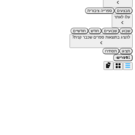
מבצעים
ספרייה ציבורית
עלו לאתר
שבוע
שבועיים
חודש
חודשיים
להציג בתוצאות ספרים שכבר קנית?
תציגו
תסתירו
›
1
ספרים