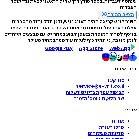
שנחטף לעבדות, בספר פורץ דרך שהיה הראשון לצאת נגד מוסד
העבדות.
הצצה מהירה
חשוב לנו שקריאה תהיה תענוג נגיש, ולכן חלק גדול מהספרים
אצלנו באתר עולים פחות מהמחיר הקטלוגי המודפס בגב הספר.
בנוסף למחיר המופחת באופן קבוע באתר, יש גם מבצעים מיוחדים
לזמן מוגבל, כי תמיד כיף לגלות עוד ספר במחיר מעולה
Google Play
App Store
Web App
דברו איתנו
צרו קשר
service@e-vrit.co.il
לביטול עסקה
כדין יש לשלוח
שם מלא, ת.ז ומס
'
הזמנה
עברית
אודות
מרכז העזרה
מדיניות משלוחים