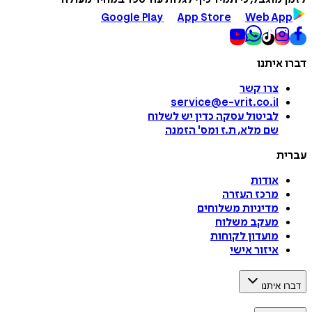
Google Play
App Store
Web App
דברו איתנו
צרו קשר
service@e-vrit.co.il
לביטול עסקה
כדין יש לשלוח
שם מלא, ת.ז ומס
'
הזמנה
עברית
אודות
מרכז העזרה
מדיניות משלוחים
מעקב משלוח
מועדון לקוחות
איזור אישי
דברו איתנו