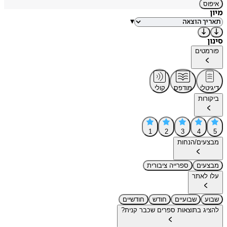
איפוס
מיון
▾
סינון
פורמטים
דיגיטלי
מודפס
קולי
ביקורות
1
2
3
4
5
מבצעים/הנחות
מבצעים
ספרייה ציבורית
עלו לאתר
שבוע
שבועיים
חודש
חודשיים
להציג בתוצאות ספרים שכבר קנית?