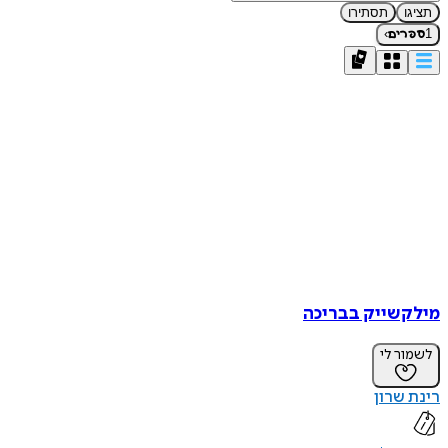
תציגו
תסתירו
›
1
ספרים
מילקשייק בבריכה
לשמור לי
רינת שרון