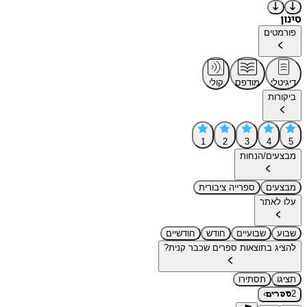
סינון
פורמטים
דיגיטלי
מודפס
קולי
ביקורות
1
2
3
4
5
מבצעים/הנחות
מבצעים
ספרייה ציבורית
עלו לאתר
שבוע
שבועיים
חודש
חודשיים
להציג בתוצאות ספרים שכבר קנית?
תציגו
תסתירו
›
2
ספרים