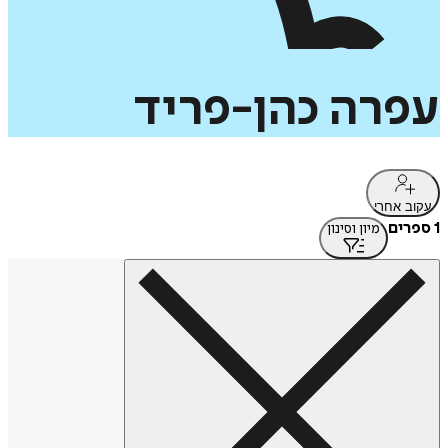
עפרה
כהן-פריד
עקוב אחרי
1 ספרים
מיון וסינון