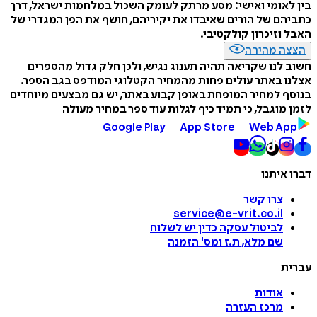
בין לאומי ואישי: מסע מרתק לעומק השכול במלחמות ישראל, דרך
כתביהם של הורים שאיבדו את יקיריהם, חושף את הפן המגדרי של
האבל וזיכרון קולקטיבי.
הצצה מהירה
חשוב לנו שקריאה תהיה תענוג נגיש, ולכן חלק גדול מהספרים
אצלנו באתר עולים פחות מהמחיר הקטלוגי המודפס בגב הספר.
בנוסף למחיר המופחת באופן קבוע באתר, יש גם מבצעים מיוחדים
לזמן מוגבל, כי תמיד כיף לגלות עוד ספר במחיר מעולה
Google Play
App Store
Web App
דברו איתנו
צרו קשר
service@e-vrit.co.il
לביטול עסקה
כדין יש לשלוח
שם מלא, ת.ז ומס
'
הזמנה
עברית
אודות
מרכז העזרה