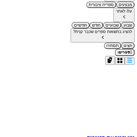
מבצעים
ספרייה ציבורית
עלו לאתר
שבוע
שבועיים
חודש
חודשיים
להציג בתוצאות ספרים שכבר קנית?
תציגו
תסתירו
›
1
ספרים