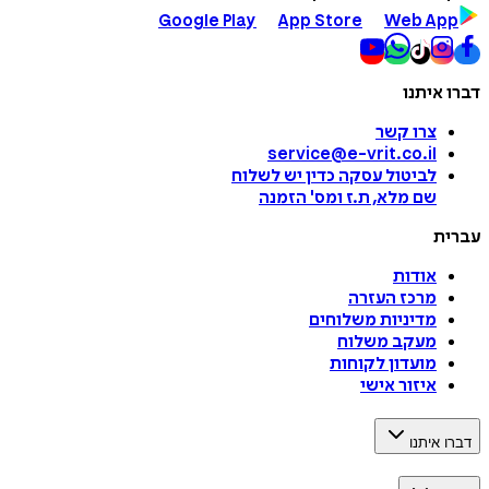
Google Play
App Store
Web App
דברו איתנו
צרו קשר
service@e-vrit.co.il
לביטול עסקה
כדין יש לשלוח
שם מלא, ת.ז ומס
'
הזמנה
עברית
אודות
מרכז העזרה
מדיניות משלוחים
מעקב משלוח
מועדון לקוחות
איזור אישי
דברו איתנו