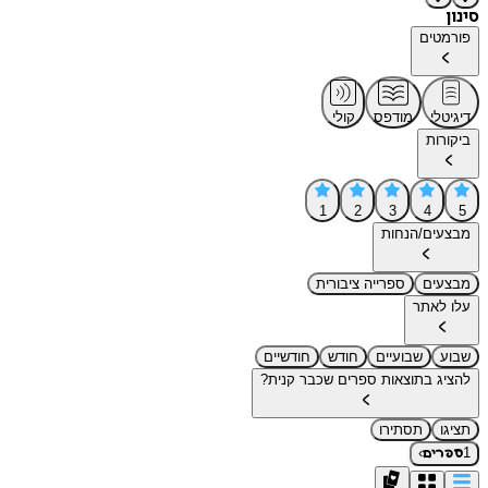
סינון
פורמטים
דיגיטלי
מודפס
קולי
ביקורות
1
2
3
4
5
מבצעים/הנחות
מבצעים
ספרייה ציבורית
עלו לאתר
שבוע
שבועיים
חודש
חודשיים
להציג בתוצאות ספרים שכבר קנית?
תציגו
תסתירו
›
1
ספרים