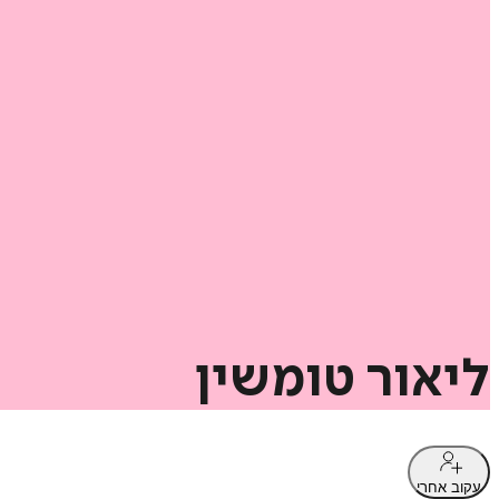
ליאור
טומשין
עקוב אחרי