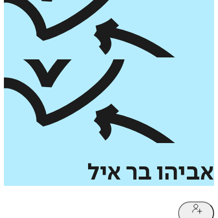
אביהו
בר
איל