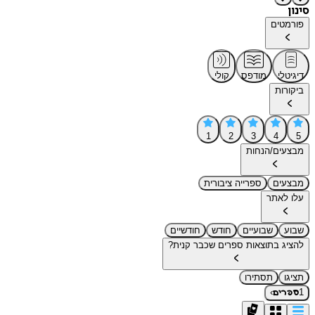
סינון
פורמטים
דיגיטלי
מודפס
קולי
ביקורות
1
2
3
4
5
מבצעים/הנחות
מבצעים
ספרייה ציבורית
עלו לאתר
שבוע
שבועיים
חודש
חודשיים
להציג בתוצאות ספרים שכבר קנית?
תציגו
תסתירו
›
1
ספרים