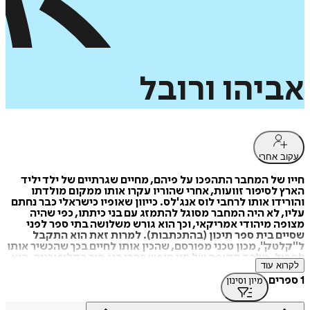
אביהו
ורובל
עקוב אחרי
חייו של המחבר התהפכו על פיהם, מחיים שגרתיים של ילד יליד
הארץ לסיפור זוועות, אחרי שהוריו עקרו אותו ממקום מולדתו
והורידו אותו לרחבי לוס אנג'לס. כייוון שאופיו כישראלי כבר נחתם
עליו, לא היה המחבר מסוגל להתמזג עם בני כיתתו, כפי שהיה
מצופה מיהודי אמריקאי, וכך הוא גורש משלושה בתי ספר לפני
שסיים בית ספר תיכון (בהתכתבות). למרות זאת הוא התקבל
ל"קלטק", מכון טכני מפורסם, שהכין אותו לחיים בכך שהכשיר אותו
לסבול. מלבד תקופה של חיי חופש בהרי ביג סיר בקליפורניה, הוא
לקרוא עוד
חי חיים שגרתיים של מהנדס, גידל בן לבדו, ניהל חברה וכתב בכל
הזדמנות. הוא נשוי לפסנתרנית, אב לשני ילדים וסב לשני נכדים.
1 ספרים
מיון וסינון