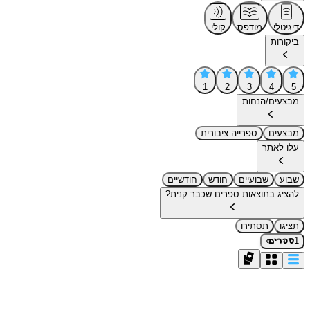
דיגיטלי
מודפס
קולי
ביקורות
1
2
3
4
5
מבצעים/הנחות
מבצעים
ספרייה ציבורית
עלו לאתר
שבוע
שבועיים
חודש
חודשיים
להציג בתוצאות ספרים שכבר קנית?
תציגו
תסתירו
›
1
ספרים