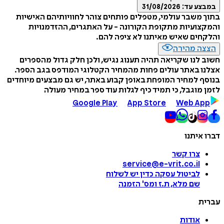
במבצע עד:
31/08/2026
בתוך משבר עולמי, מטפלים פותחים צוהר לחוויותיהם האישיות
והמקצועיות מתקופת הקורונה - על האתגרים, ההזדמנויות
והלקחים שאיש מאיתנו לא ציפה להם.
הצצה מהירה
חשוב לנו שקריאה תהיה תענוג נגיש, ולכן חלק גדול מהספרים
אצלנו באתר עולים פחות מהמחיר הקטלוגי המודפס בגב הספר.
בנוסף למחיר המופחת באופן קבוע באתר, יש גם מבצעים מיוחדים
לזמן מוגבל, כי תמיד כיף לגלות עוד ספר במחיר מעולה
Google Play
App Store
Web App
דברו איתנו
צרו קשר
service@e-vrit.co.il
לביטול עסקה
כדין יש לשלוח
שם מלא, ת.ז ומס
'
הזמנה
עברית
אודות