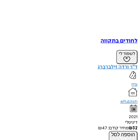
לחודים בתקווה
לשמור לי
ד"ר ורדה זילברברג
עיון
ePublish
2021
דיגיטלי
32
₪
מחיר קודם:
47
₪
הוספה
לסל