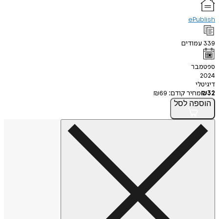
ePublish
339
עמודים
ספטמבר
2024
דיגיטלי
32
₪
מחיר קודם:
69
₪
הוספה
לסל