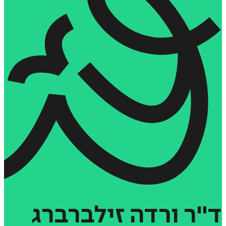
ד"ר
ורדה
זילברברג