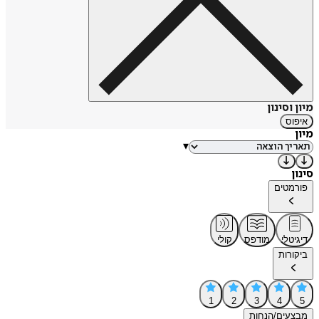
מיון וסינון
איפוס
מיון
▾
סינון
פורמטים
דיגיטלי
מודפס
קולי
ביקורות
1
2
3
4
5
מבצעים/הנחות