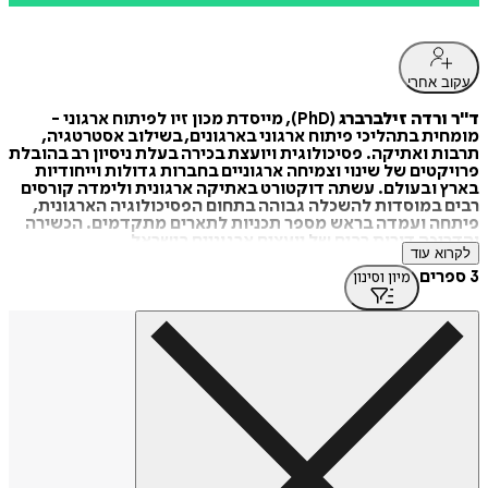
עקוב אחרי
ד"ר ורדה זילברברג
(PhD), מייסדת מכון זיו לפיתוח ארגוני -
מומחית בתהליכי פיתוח ארגוני בארגונים, בשילוב אסטרטגיה,
תרבות ואתיקה. פסיכולוגית ויועצת בכירה בעלת ניסיון רב בהובלת
פרויקטים של שינוי וצמיחה ארגוניים בחברות גדולות וייחודיות
בארץ ובעולם. עשתה דוקטורט באתיקה ארגונית ולימדה קורסים
רבים במוסדות להשכלה גבוהה בתחום הפסיכולוגיה הארגונית,
פיתחה ועמדה בראש מספר תכניות לתארים מתקדמים. הכשירה
והדריכה דורות רבים של יועצים ארגוניים בישראל.
לקרוא עוד
3 ספרים
מיון וסינון