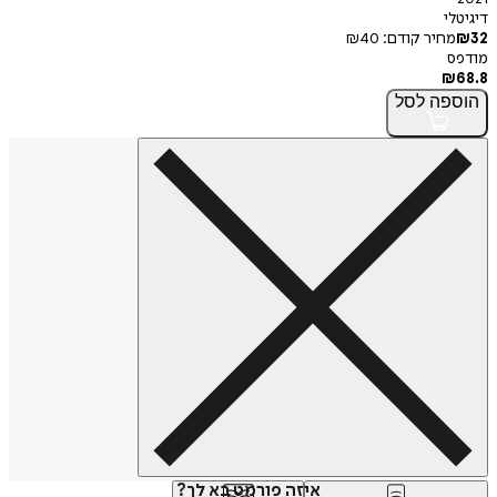
דיגיטלי
32
₪
מחיר קודם:
40
₪
מודפס
₪
68.8
הוספה
לסל
איזה פורמט בא לך?