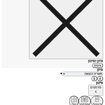
מיון וסינון
איפוס
מיון
▾
סינון
פורמטים
דיגיטלי
מודפס
קולי