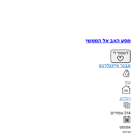
מסע האב אל הממשי
לשמור לי
אבנר פיינגלרנט
עיון
רסלינג
314
עמודים
אוגוסט
2021