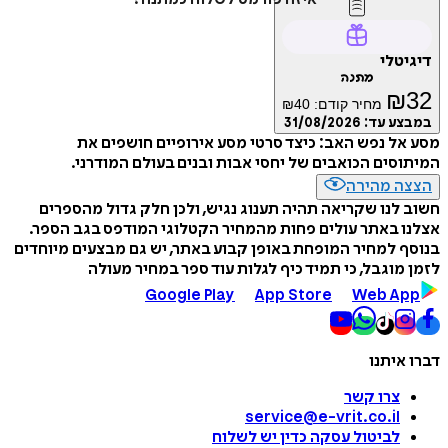
דיגיטלי
מתנה
₪
32
מחיר קודם:
40
₪
במבצע עד:
31/08/2026
מסע אל נפש האב: כיצד סרטי מסע אירופיים חושפים את
המיתוסים הכואבים של יחסי אבות ובנים בעולם המודרני.
הצצה מהירה
חשוב לנו שקריאה תהיה תענוג נגיש, ולכן חלק גדול מהספרים
אצלנו באתר עולים פחות מהמחיר הקטלוגי המודפס בגב הספר.
בנוסף למחיר המופחת באופן קבוע באתר, יש גם מבצעים מיוחדים
לזמן מוגבל, כי תמיד כיף לגלות עוד ספר במחיר מעולה
Google Play
App Store
Web App
דברו איתנו
צרו קשר
service@e-vrit.co.il
לביטול עסקה
כדין יש לשלוח