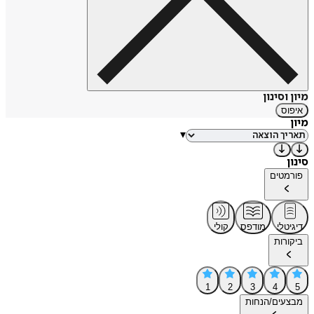
מיון וסינון
איפוס
מיון
▾
סינון
פורמטים
דיגיטלי
מודפס
קולי
ביקורות
1
2
3
4
5
מבצעים/הנחות