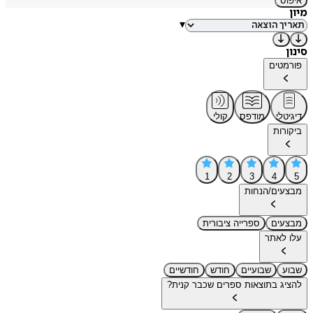
איפוס
מיון
▾
סינון
פורמטים
דיגיטלי
מודפס
קולי
ביקורות
1
2
3
4
5
מבצעים/הנחות
מבצעים
ספרייה ציבורית
עלו לאתר
שבוע
שבועיים
חודש
חודשיים
להציג בתוצאות ספרים שכבר קנית?