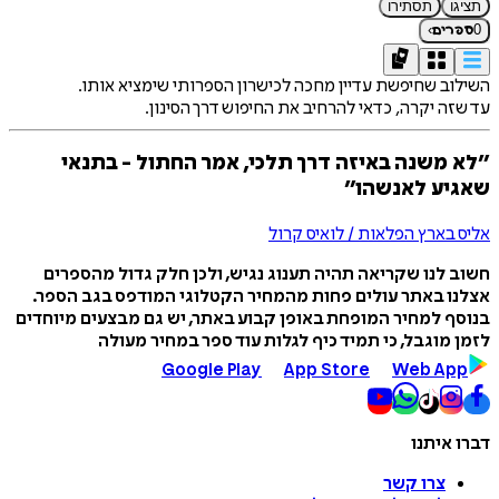
תציגו
תסתירו
›
0
ספרים
השילוב שחיפשת עדיין מחכה לכישרון הספרותי שימציא אותו.
עד שזה יקרה, כדאי להרחיב את החיפוש דרך הסינון.
״לא משנה באיזה דרך תלכי, אמר החתול - בתנאי
שאגיע לאנשהו״
אליס בארץ הפלאות / לואיס קרול
חשוב לנו שקריאה תהיה תענוג נגיש, ולכן חלק גדול מהספרים
אצלנו באתר עולים פחות מהמחיר הקטלוגי המודפס בגב הספר.
בנוסף למחיר המופחת באופן קבוע באתר, יש גם מבצעים מיוחדים
לזמן מוגבל, כי תמיד כיף לגלות עוד ספר במחיר מעולה
Google Play
App Store
Web App
דברו איתנו
צרו קשר