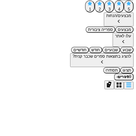
1
2
3
4
5
מבצעים/הנחות
מבצעים
ספרייה ציבורית
עלו לאתר
שבוע
שבועיים
חודש
חודשיים
להציג בתוצאות ספרים שכבר קנית?
תציגו
תסתירו
›
9
ספרים