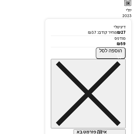
יולי
2023
דיגיטלי
27
₪
מחיר קודם:
37
₪
מודפס
₪
59
הוספה
לסל
איזה פורמט בא