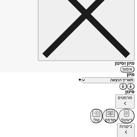
מיון וסינון
איפוס
מיון
▾
סינון
פורמטים
דיגיטלי
מודפס
קולי
ביקורות