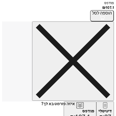
מודפס
₪
107.1
הוספה
לסל
איזה פורמט בא לך?
דיגיטלי
מודפס