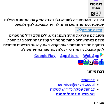
דיגיטלי
מתנה
₪
37
הליכה - מהתיאוריה לחוויה: גלו כיצד להפיק את המיטב מפעילות
יומיומית פשוטה והפכו אותה לחוויה מעצימה לגוף ולנפש.
הצצה מהירה
חשוב לנו שקריאה תהיה תענוג נגיש, ולכן חלק גדול מהספרים
אצלנו באתר עולים פחות מהמחיר הקטלוגי המודפס בגב הספר.
בנוסף למחיר המופחת באופן קבוע באתר, יש גם מבצעים מיוחדים
לזמן מוגבל, כי תמיד כיף לגלות עוד ספר במחיר מעולה
Google Play
App Store
Web App
דברו איתנו
צרו קשר
service@e-vrit.co.il
לביטול עסקה
כדין יש לשלוח
שם מלא, ת.ז ומס
'
הזמנה
עברית