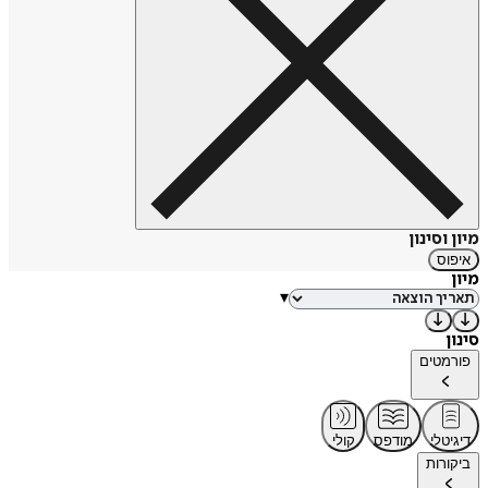
מיון וסינון
איפוס
מיון
▾
סינון
פורמטים
דיגיטלי
מודפס
קולי
ביקורות