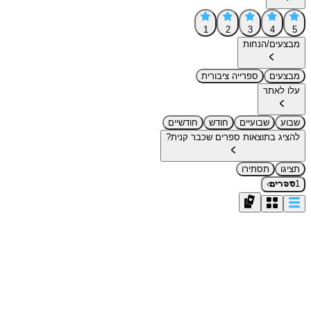
1
2
3
4
5
מבצעים/הנחות
מבצעים
ספרייה ציבורית
עלו לאתר
שבוע
שבועיים
חודש
חודשיים
להציג בתוצאות ספרים שכבר קנית?
תציגו
תסתירו
›
1
ספרים