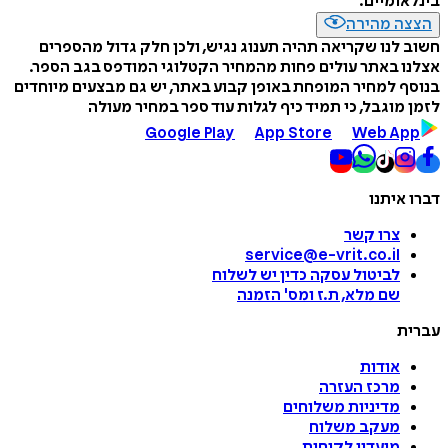
בינלאומיים.
הצצה מהירה
חשוב לנו שקריאה תהיה תענוג נגיש, ולכן חלק גדול מהספרים
אצלנו באתר עולים פחות מהמחיר הקטלוגי המודפס בגב הספר.
בנוסף למחיר המופחת באופן קבוע באתר, יש גם מבצעים מיוחדים
לזמן מוגבל, כי תמיד כיף לגלות עוד ספר במחיר מעולה
Google Play
App Store
Web App
דברו איתנו
צרו קשר
service@e-vrit.co.il
לביטול עסקה
כדין יש לשלוח
שם מלא, ת.ז ומס
'
הזמנה
עברית
אודות
מרכז העזרה
מדיניות משלוחים
מעקב משלוח
מועדון לקוחות