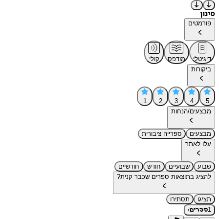
סינון
פורמטים
דיגיטלי
מודפס
קולי
ביקורות
1
2
3
4
5
מבצעים/הנחות
מבצעים
ספרייה ציבורית
עלו לאתר
שבוע
שבועיים
חודש
חודשיים
להציג בתוצאות ספרים שכבר קנית?
תציגו
תסתירו
›
1
ספרים