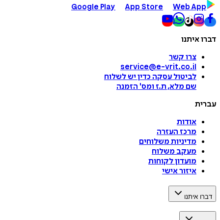
Google Play
App Store
Web App
דברו איתנו
צרו קשר
service@e-vrit.co.il
לביטול עסקה
כדין יש לשלוח
שם מלא, ת.ז ומס
'
הזמנה
עברית
אודות
מרכז העזרה
מדיניות משלוחים
מעקב משלוח
מועדון לקוחות
איזור אישי
דברו איתנו