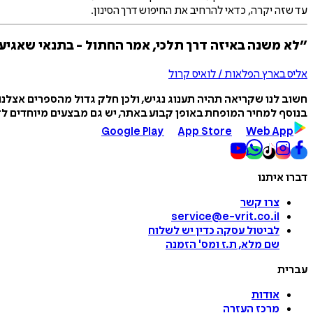
עד שזה יקרה, כדאי להרחיב את החיפוש דרך הסינון.
״לא משנה באיזה דרך תלכי, אמר החתול - בתנאי שאגיע
אליס בארץ הפלאות / לואיס קרול
חשוב לנו שקריאה תהיה תענוג נגיש, ולכן חלק גדול מהספרים אצלנ
בנוסף למחיר המופחת באופן קבוע באתר, יש גם מבצעים מיוחדים לזמ
Google Play
App Store
Web App
דברו איתנו
צרו קשר
service@e-vrit.co.il
לביטול עסקה
כדין יש לשלוח
שם מלא, ת.ז ומס
'
הזמנה
עברית
אודות
מרכז העזרה