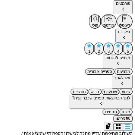
פורמטים
דיגיטלי
מודפס
קולי
ביקורות
1
2
3
4
5
מבצעים/הנחות
מבצעים
ספרייה ציבורית
עלו לאתר
שבוע
שבועיים
חודש
חודשיים
להציג בתוצאות ספרים שכבר קנית?
תציגו
תסתירו
›
0
ספרים
השילוב שחיפשת עדיין מחכה לכישרון הספרותי שימציא אותו.