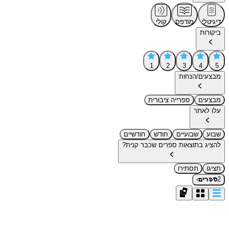
דיגיטלי
מודפס
קולי
ביקורות
1
2
3
4
5
מבצעים/הנחות
מבצעים
ספרייה ציבורית
עלו לאתר
שבוע
שבועיים
חודש
חודשיים
להציג בתוצאות ספרים שכבר קנית?
תציגו
תסתירו
›
2
ספרים