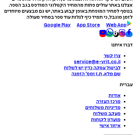
אצלנו באתר עולים פחות מהמחיר הקטלוגי המודפס בגב הספר.
בנוסף למחיר המופחת באופן קבוע באתר, יש גם מבצעים מיוחדים
לזמן מוגבל, כי תמיד כיף לגלות עוד ספר במחיר מעולה
Google Play
App Store
Web App
דברו איתנו
צרו קשר
service@e-vrit.co.il
לביטול עסקה
כדין יש לשלוח
שם מלא, ת.ז ומס
'
הזמנה
עברית
אודות
מרכז העזרה
מדיניות משלוחים
מעקב משלוח
מועדון לקוחות
איזור אישי