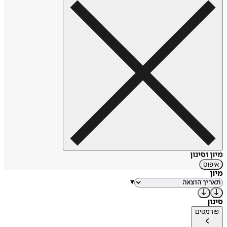
ב-2008, בעריכתו של תומר קרמן, וב-2016 יצא לאור ספרה השני
של דיקסטרה, "פרק ב' למתחילים", רומן המתאר את העליות
והמורדות במערכת יחסים בין רווקה לגרוש. מאז, כתבה דיקסטרה
חמישה ספרים נוספים באנגלית, שהועלו כולם לאמזון. האחרון
שבהם הוא ספרה Invisible Scar שנכתב ב-2020.
מיון וסינון
איפוס
מיון
▾
סינון
פורמטים