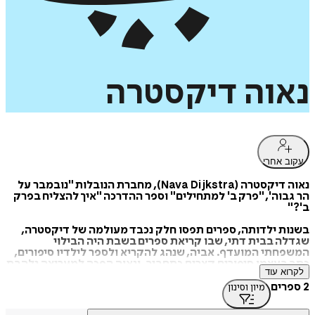
נאוה
דיקסטרה
עקוב אחרי
נאוה דיקסטרה (Nava Dijkstra), מחברת הנובלות "נובמבר על
הר גבוה', "פרק ב' למתחילים" וספר ההדרכה "איך להצליח בפרק
ב'?"
בשנות ילדותה, ספרים תפסו חלק נכבד מעולמה של דיקסטרה,
שגדלה בבית דתי, שבו קריאת ספרים בשבת היה הבילוי
המשפחתי המועדף. אביה, שנהג להקריא ולספר לילדיו סיפורים,
כתב בעצמו סיפורים קצרים כתחביב, ונאוה הפכה למעריצה נלהבת
לקרוא עוד
של סיפוריו. אמה, שעבדה בהוצאת ספרים, הקפידה למלא את
הספרייה הביתית בספרי ילדים, רומנים, ביוגרפיות וספרי בישול.
2 ספרים
מיון וסינון
ספרה הראשון של דיקסטרה, "נובמבר על הר גבוה", יצא לאור