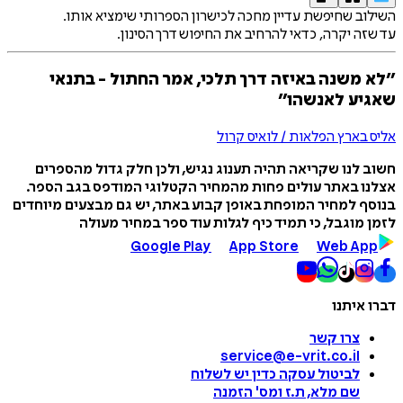
השילוב שחיפשת עדיין מחכה לכישרון הספרותי שימציא אותו.
עד שזה יקרה, כדאי להרחיב את החיפוש דרך הסינון.
״לא משנה באיזה דרך תלכי, אמר החתול - בתנאי
שאגיע לאנשהו״
אליס בארץ הפלאות / לואיס קרול
חשוב לנו שקריאה תהיה תענוג נגיש, ולכן חלק גדול מהספרים
אצלנו באתר עולים פחות מהמחיר הקטלוגי המודפס בגב הספר.
בנוסף למחיר המופחת באופן קבוע באתר, יש גם מבצעים מיוחדים
לזמן מוגבל, כי תמיד כיף לגלות עוד ספר במחיר מעולה
Google Play
App Store
Web App
דברו איתנו
צרו קשר
service@e-vrit.co.il
לביטול עסקה
כדין יש לשלוח
שם מלא, ת.ז ומס
'
הזמנה