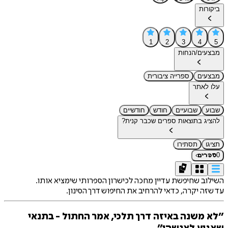
ביקורות
1
2
3
4
5
מבצעים/הנחות
מבצעים
ספרייה ציבורית
עלו לאתר
שבוע
שבועיים
חודש
חודשיים
להציג בתוצאות ספרים שכבר קנית?
תציגו
תסתירו
›
0
ספרים
השילוב שחיפשת עדיין מחכה לכישרון הספרותי שימציא אותו.
עד שזה יקרה, כדאי להרחיב את החיפוש דרך הסינון.
״לא משנה באיזה דרך תלכי, אמר החתול - בתנאי