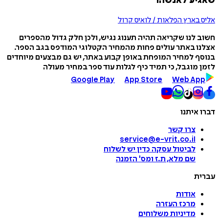
שאגיע לאנשהו״
אליס בארץ הפלאות / לואיס קרול
חשוב לנו שקריאה תהיה תענוג נגיש, ולכן חלק גדול מהספרים
אצלנו באתר עולים פחות מהמחיר הקטלוגי המודפס בגב הספר.
בנוסף למחיר המופחת באופן קבוע באתר, יש גם מבצעים מיוחדים
לזמן מוגבל, כי תמיד כיף לגלות עוד ספר במחיר מעולה
Google Play
App Store
Web App
דברו איתנו
צרו קשר
service@e-vrit.co.il
לביטול עסקה
כדין יש לשלוח
שם מלא, ת.ז ומס
'
הזמנה
עברית
אודות
מרכז העזרה
מדיניות משלוחים