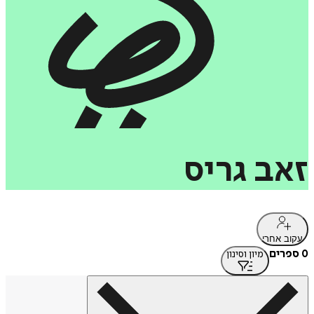
זאב
גריס
עקוב אחרי
0 ספרים
מיון וסינון