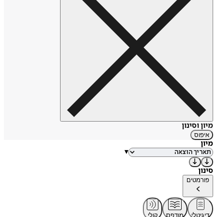
מיון וסינון
איפוס
מיון
▾
סינון
פורמטים
דיגיטלי
מודפס
קולי