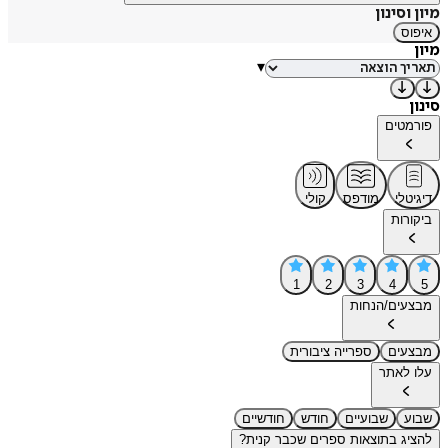
מיון וסינון
איפוס
מיון
▾
סינון
פורמטים
דיגיטלי
מודפס
קולי
ביקורות
1
2
3
4
5
מבצעים/הנחות
מבצעים
ספרייה ציבורית
עלו לאתר
שבוע
שבועיים
חודש
חודשיים
להציג בתוצאות ספרים שכבר קנית?