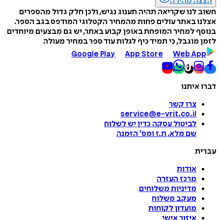
הצצה מהירה
חשוב לנו שקריאה תהיה תענוג נגיש, ולכן חלק גדול מהספרים
אצלנו באתר עולים פחות מהמחיר הקטלוגי המודפס בגב הספר.
בנוסף למחיר המופחת באופן קבוע באתר, יש גם מבצעים מיוחדים
לזמן מוגבל, כי תמיד כיף לגלות עוד ספר במחיר מעולה
Google Play
App Store
Web App
דברו איתנו
צרו קשר
service@e-vrit.co.il
לביטול עסקה
כדין יש לשלוח
שם מלא, ת.ז ומס
'
הזמנה
עברית
אודות
מרכז העזרה
מדיניות משלוחים
מעקב משלוח
מועדון לקוחות
איזור אישי