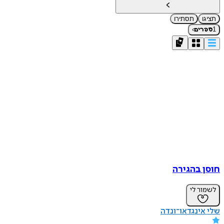
תציגו
תסתירו
›
1
ספרים
חוסן בהגירה
לשמור לי
שלי אינגדאו־ונדה