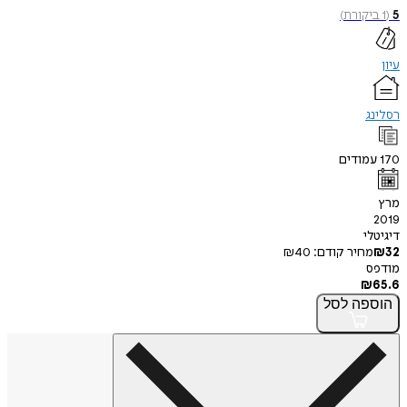
5
(
1
ביקורת
)
עיון
רסלינג
170
עמודים
מרץ
2019
דיגיטלי
32
₪
מחיר קודם:
40
₪
מודפס
₪
65.6
הוספה
לסל