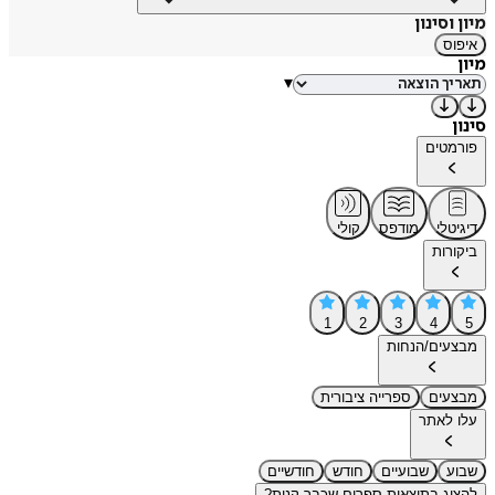
מיון וסינון
איפוס
מיון
▾
סינון
פורמטים
דיגיטלי
מודפס
קולי
ביקורות
1
2
3
4
5
מבצעים/הנחות
מבצעים
ספרייה ציבורית
עלו לאתר
שבוע
שבועיים
חודש
חודשיים
להציג בתוצאות ספרים שכבר קנית?