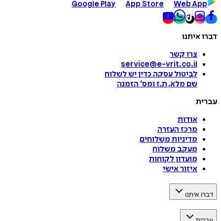
Google Play
App Store
Web App
דברו איתנו
צרו קשר
service@e-vrit.co.il
לביטול עסקה
כדין יש לשלוח
שם מלא, ת.ז ומס
'
הזמנה
עברית
אודות
מרכז העזרה
מדיניות משלוחים
מעקב משלוח
מועדון לקוחות
איזור אישי
דברו איתנו
עברית