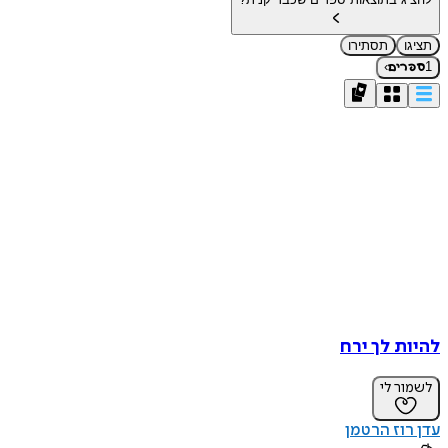
תציגו
תסתירו
›
1
ספרים
להיות לך ירח
לשמור לי
עדן רוז הרטמן