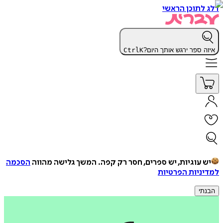
דלג לתוכן הראשי
איזה ספר ירגש אותך היום?
K
Ctrl
יש עוגיות, יש ספרים, חסר רק קפה.
המשך גלישה מהווה
הסכמה
למדיניות הפרטיות
הבנתי