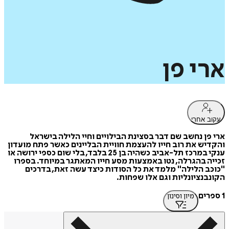
ארי
פן
עקוב אחרי
ארי פן נחשב שם דבר בסצינת הבילויים וחיי הלילה בישראל
והקדיש את רוב חייו להעצמת חוויית הבליינים כאשר פתח מועדון
ענקי במרכז תל-אביב כשהיה בן 25 בלבד, בלי שום כספי ירושה או
זכייה בהגרלה, נטו באמצעות מסע חייו המאתגר במיוחד. בספרו
"כוכב הלילה" מלמד את כל הסודות כיצד עשה זאת, בדרכים
הקונבנציונליות וגם אלו שפחות.
1 ספרים
מיון וסינון