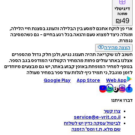
דיגיטלי
מתנה
₪
49
ארי פן לוקח אתכם למסע בין הבלילה והעונג בסצנת חיי הלילה,
ומגלה כיצד למצוא טעם והנאה בכל רגע בחיים - גם כשהמסיבה
נגמרת.
הצצה מהירה
חשוב לנו שקריאה תהיה תענוג נגיש, ולכן חלק גדול מהספרים
אצלנו באתר עולים פחות מהמחיר הקטלוגי המודפס בגב הספר.
בנוסף למחיר המופחת באופן קבוע באתר, יש גם מבצעים מיוחדים
לזמן מוגבל, כי תמיד כיף לגלות עוד ספר במחיר מעולה
Google Play
App Store
Web App
דברו איתנו
צרו קשר
service@e-vrit.co.il
לביטול עסקה
כדין יש לשלוח
שם מלא, ת.ז ומס
'
הזמנה