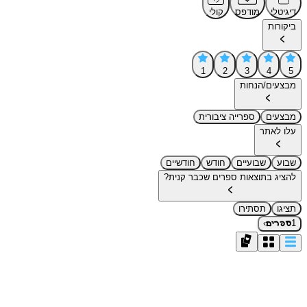
דיגיטלי
מודפס
קולי
ביקורות
1
2
3
4
5
מבצעים/הנחות
מבצעים
ספרייה ציבורית
עלו לאתר
שבוע
שבועיים
חודש
חודשיים
להציג בתוצאות ספרים שכבר קנית?
תציגו
תסתירו
›
1
ספרים