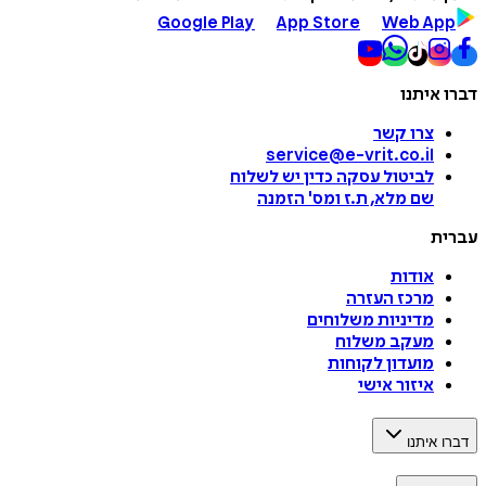
Google Play
App Store
Web App
דברו איתנו
צרו קשר
service@e-vrit.co.il
לביטול עסקה
כדין יש לשלוח
שם מלא, ת.ז ומס
'
הזמנה
עברית
אודות
מרכז העזרה
מדיניות משלוחים
מעקב משלוח
מועדון לקוחות
איזור אישי
דברו איתנו