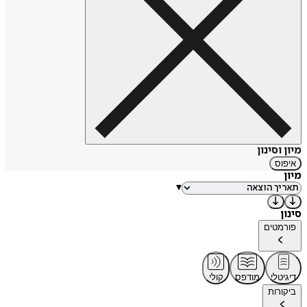
מיון וסינון
איפוס
מיון
▾
סינון
פורמטים
דיגיטלי
מודפס
קולי
ביקורות