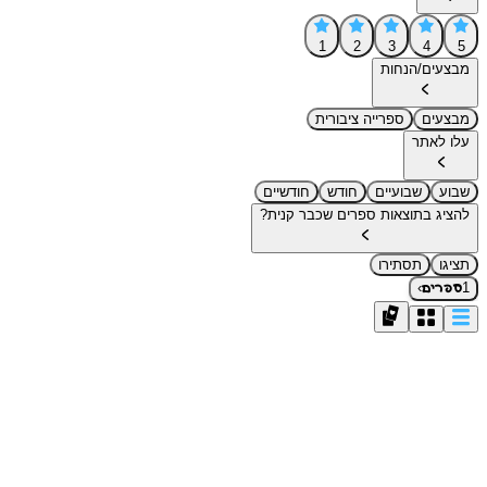
1
2
3
4
5
מבצעים/הנחות
מבצעים
ספרייה ציבורית
עלו לאתר
שבוע
שבועיים
חודש
חודשיים
להציג בתוצאות ספרים שכבר קנית?
תציגו
תסתירו
›
1
ספרים