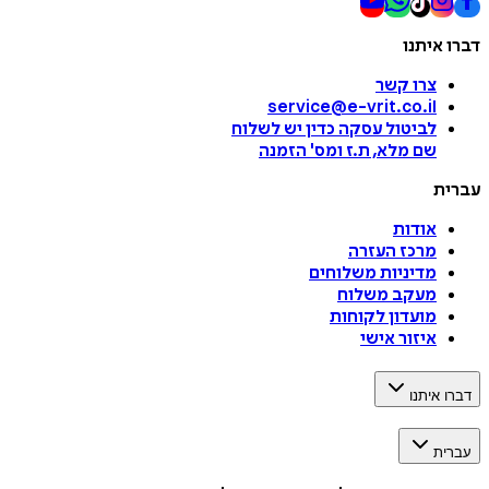
דברו איתנו
צרו קשר
service@e-vrit.co.il
לביטול עסקה
כדין יש לשלוח
שם מלא, ת.ז ומס
'
הזמנה
עברית
אודות
מרכז העזרה
מדיניות משלוחים
מעקב משלוח
מועדון לקוחות
איזור אישי
דברו איתנו
עברית