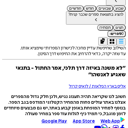
שבוע
שבועיים
חודש
חודשיים
להציג בתוצאות ספרים שכבר קנית?
תציגו
תסתירו
›
0
ספרים
השילוב שחיפשת עדיין מחכה לכישרון הספרותי שימציא אותו.
עד שזה יקרה, כדאי להרחיב את החיפוש דרך הסינון.
״לא משנה באיזה דרך תלכי, אמר החתול - בתנאי
שאגיע לאנשהו״
אליס בארץ הפלאות / לואיס קרול
חשוב לנו שקריאה תהיה תענוג נגיש, ולכן חלק גדול מהספרים
אצלנו באתר עולים פחות מהמחיר הקטלוגי המודפס בגב הספר.
בנוסף למחיר המופחת באופן קבוע באתר, יש גם מבצעים מיוחדים
לזמן מוגבל, כי תמיד כיף לגלות עוד ספר במחיר מעולה
Google Play
App Store
Web App