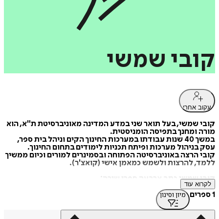
קובי
שמשי
עקוב אחרי
קובי שמשי, בעל תואר שני במדע המדינה מאוניברסיטת ת"א, הוא
מורה ומחנך בתפיסה הומניסטית.
במשך 40 שנות עבודתו במערכות החינוך הקים וניהל בית ספר,
עסק בניהול מערכות ופיתח תכניות לימודים בתחום החינוך.
קובי הרצה באוניברסיטה הפתוחה ובסמינרים למורים וכיום ממשיך
ללמד, להרצות ולשמש כמאמן אישי (קואצ'ר).
קובי שמשי כתב ארבעה ספרי שירה:
לקרוא עוד
"מילים צרות מלהכיל", (1994)
1 ספרים
מיון וסינון
"מילים צרות מלהכיל", (2016)
"שירים לילדים מבוגרים", (2020)