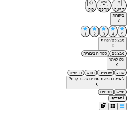
דיגיטלי
מודפס
קולי
ביקורות
1
2
3
4
5
מבצעים/הנחות
מבצעים
ספרייה ציבורית
עלו לאתר
שבוע
שבועיים
חודש
חודשיים
להציג בתוצאות ספרים שכבר קנית?
תציגו
תסתירו
›
1
ספרים