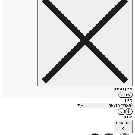
"מלידה ועד שנה", (2020).
כמו כן היה שותף בכתיבה ובעריכה של שני ספרי לימוד: "ממשל
ופוליטיקה, (1995) ו"פה פוליטיקה" (1996).
מיון וסינון
איפוס
מיון
▾
סינון
פורמטים