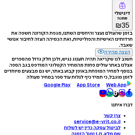
דיגיטלי
מתנה
₪
35
בזמן שהעולם נעצר והיחסים השתנו, מגפת הקורונה חשפה את
חרדותינו האישיות והפוליטיות, ואת הכמיהה העזה לחיבור אנושי
שאבד.
הצצה מהירה
חשוב לנו שקריאה תהיה תענוג נגיש, ולכן חלק גדול מהספרים
אצלנו באתר עולים פחות מהמחיר הקטלוגי המודפס בגב הספר.
בנוסף למחיר המופחת באופן קבוע באתר, יש גם מבצעים מיוחדים
לזמן מוגבל, כי תמיד כיף לגלות עוד ספר במחיר מעולה
Google Play
App Store
Web App
דברו איתנו
צרו קשר
service@e-vrit.co.il
לביטול עסקה
כדין יש לשלוח
שם מלא, ת.ז ומס
'
הזמנה