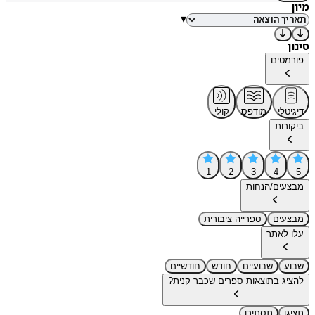
מיון
▾
סינון
פורמטים
דיגיטלי
מודפס
קולי
ביקורות
1
2
3
4
5
מבצעים/הנחות
מבצעים
ספרייה ציבורית
עלו לאתר
שבוע
שבועיים
חודש
חודשיים
להציג בתוצאות ספרים שכבר קנית?
תציגו
תסתירו