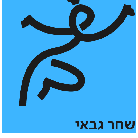
שחר
גבאי