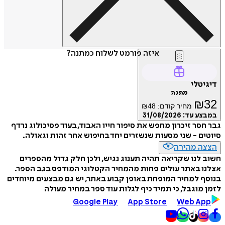
איזה פורמט לשלוח כמתנה?
דיגיטלי
מתנה
₪
32
מחיר קודם:
48
₪
במבצע עד:
31/08/2026
גבר חסר זיכרון מחפש את סיפור חייו האבוד, בעוד פסיכולוג נרדף
סיוטים - שני מסעות שנשזרים יחד בחיפוש אחר זהות וגאולה.
הצצה מהירה
חשוב לנו שקריאה תהיה תענוג נגיש, ולכן חלק גדול מהספרים
אצלנו באתר עולים פחות מהמחיר הקטלוגי המודפס בגב הספר.
בנוסף למחיר המופחת באופן קבוע באתר, יש גם מבצעים מיוחדים
לזמן מוגבל, כי תמיד כיף לגלות עוד ספר במחיר מעולה
Google Play
App Store
Web App