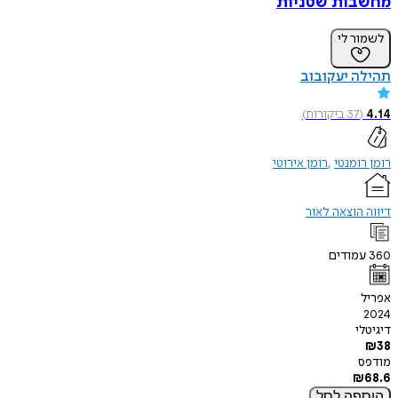
מחשבות שטניות
לשמור לי
תהילה יעקובוב
4.14
(
37
ביקורות
)
רומן רומנטי
רומן אירוטי
דיווה הוצאה לאור
360
עמודים
אפריל
2024
דיגיטלי
₪
38
מודפס
₪
68.6
הוספה
לסל