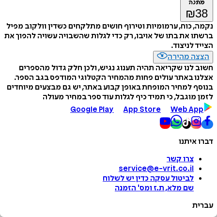
מתנה
₪
38
נקמה, כוח, ערמומיות וטירוף חושים מתלקחים כשדין וולקוב מפיל
ברשתו את בתו של אויבו, רק כדי לגלות שהשבויה עשויה להפוך את
הצייד לניצוד.
הצצה מהירה
חשוב לנו שקריאה תהיה תענוג נגיש, ולכן חלק גדול מהספרים
אצלנו באתר עולים פחות מהמחיר הקטלוגי המודפס בגב הספר.
בנוסף למחיר המופחת באופן קבוע באתר, יש גם מבצעים מיוחדים
לזמן מוגבל, כי תמיד כיף לגלות עוד ספר במחיר מעולה
Google Play
App Store
Web App
דברו איתנו
צרו קשר
service@e-vrit.co.il
לביטול עסקה
כדין יש לשלוח
שם מלא, ת.ז ומס
'
הזמנה
עברית