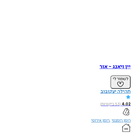
יין ויאנג - אור
לשמור לי
תהילה יעקובוב
4.02
(
53
ביקורות
)
רומן רומנטי
רומן אירוטי