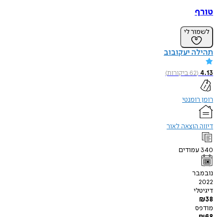
טורף
לשמור לי
תהילה יעקובוב
4.13
(
62
ביקורות
)
רומן רומנטי
דיווה הוצאה לאור
340
עמודים
נובמבר
2022
דיגיטלי
₪
38
מודפס
₪
68