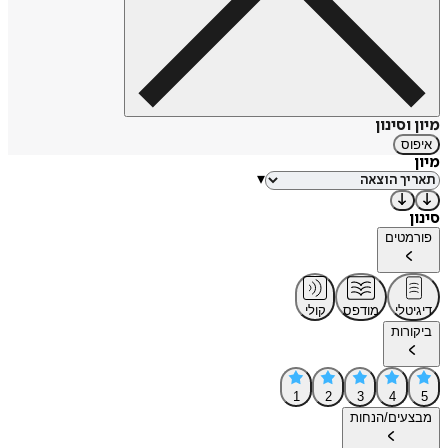
מיון וסינון
איפוס
מיון
▾
סינון
פורמטים
דיגיטלי
מודפס
קולי
ביקורות
1
2
3
4
5
מבצעים/הנחות