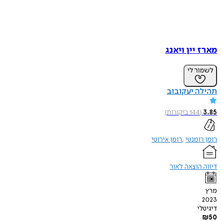
מארז יין ויאנג
לשמור לי
תהילה יעקובוב
3.85
(
144
ביקורות
)
רומן רומנטי
רומן אירוטי
דיווה הוצאה לאור
מרץ
2023
דיגיטלי
₪
50