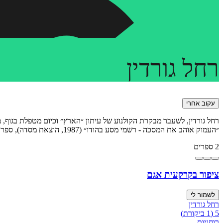
רחל
גורדין
עקוב אחרי
‬רחל‭ ‬גורדין‭ ,‬לשעבר‭ ‬מבקרת‭ ‬הקולנוע‭ ‬של‭ ‬עיתון ״‬הארץ‭ ״‬וכיום‭ ‬מטפלת‭ ‬בגוף, מחברת הספרים:
״העמוק אוהב את המסכה - רשמי מסע בהודו״ (1987, הוצאת מסדה), ספר הילדים ״ידידי ראי״ (1988, מסדה), ״מלאכים אינם חולמים״ (2008, הוצאת כרמל), ו"ציפור בקרקעית אגם" (2021, הוצאת גמא).
2 ספרים
ציפור בקרקעית אגם
לשמור לי
רחל גורדין
5
(
1
ביקורת
)
רוחניות