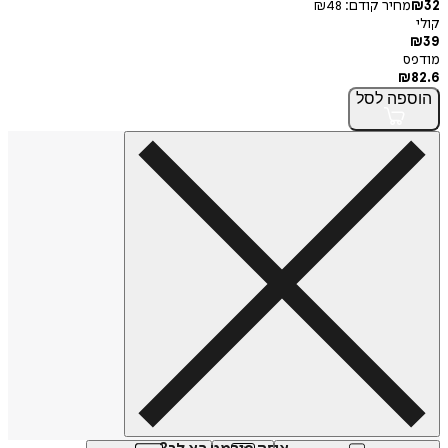
32
₪
מחיר קודם:
48
₪
קולי
₪
39
מודפס
₪
82.6
הוספה
לסל