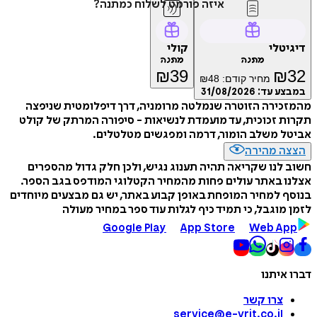
איזה פורמט לשלוח כמתנה?
דיגיטלי
קולי
מתנה
מתנה
₪
39
₪
32
מחיר קודם:
48
₪
במבצע עד:
31/08/2026
מהמזכירה הזוטרה שנמלטה מרומניה, דרך דיפלומטית שניפצה
תקרות זכוכית, עד מועמדת לנשיאות - סיפורה המרתק של קולט
אביטל משלב הומור, דרמה ומפגשים מטלטלים.
הצצה מהירה
חשוב לנו שקריאה תהיה תענוג נגיש, ולכן חלק גדול מהספרים
אצלנו באתר עולים פחות מהמחיר הקטלוגי המודפס בגב הספר.
בנוסף למחיר המופחת באופן קבוע באתר, יש גם מבצעים מיוחדים
לזמן מוגבל, כי תמיד כיף לגלות עוד ספר במחיר מעולה
Google Play
App Store
Web App
דברו איתנו
צרו קשר
service@e-vrit.co.il