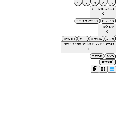
1
2
3
4
5
מבצעים/הנחות
מבצעים
ספרייה ציבורית
עלו לאתר
שבוע
שבועיים
חודש
חודשיים
להציג בתוצאות ספרים שכבר קנית?
תציגו
תסתירו
›
1
ספרים