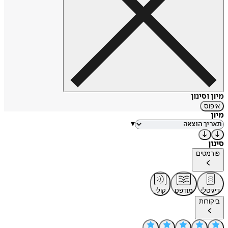
מיון וסינון
איפוס
מיון
▾
סינון
פורמטים
דיגיטלי
מודפס
קולי
ביקורות