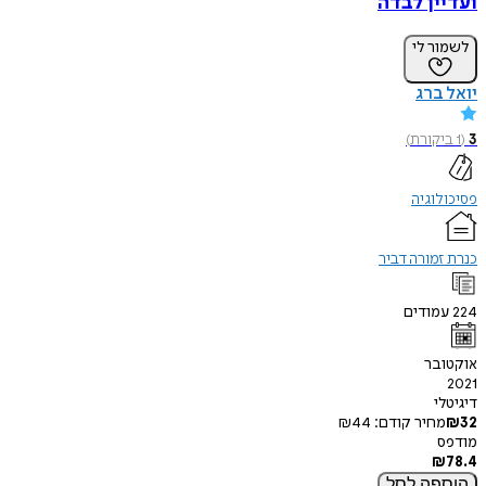
ועדיין לבדה
לשמור לי
יואל ברג
3
(
1
ביקורת
)
פסיכולוגיה
כנרת זמורה דביר
224
עמודים
אוקטובר
2021
דיגיטלי
32
₪
מחיר קודם:
44
₪
מודפס
₪
78.4
הוספה
לסל