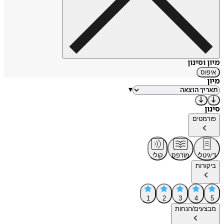
מיון וסינון
איפוס
מיון
▾
סינון
פורמטים
דיגיטלי
מודפס
קולי
ביקורות
1
2
3
4
5
מבצעים/הנחות