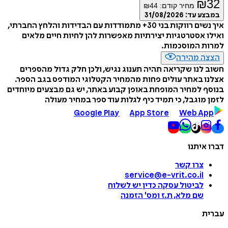
₪
32
מחיר קודם:
44
₪
במבצע עד:
31/08/2026
איך נשים רווקות בני 30+ מתמודדות עם הבדידות והלחץ החברתי,
ואילו אסטרטגיות יצירתיות מאפשרות להן לחיות חיים מלאים
למרות המוסכמות.
הצצה מהירה
חשוב לנו שקריאה תהיה תענוג נגיש, ולכן חלק גדול מהספרים
אצלנו באתר עולים פחות מהמחיר הקטלוגי המודפס בגב הספר.
בנוסף למחיר המופחת באופן קבוע באתר, יש גם מבצעים מיוחדים
לזמן מוגבל, כי תמיד כיף לגלות עוד ספר במחיר מעולה
Google Play
App Store
Web App
דברו איתנו
צרו קשר
service@e-vrit.co.il
לביטול עסקה
כדין יש לשלוח
שם מלא, ת.ז ומס
'
הזמנה
עברית