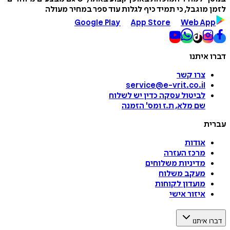
לזמן מוגבל, כי תמיד כיף לגלות עוד ספר במחיר מעולה
Google Play
App Store
Web App
דברו איתנו
צרו קשר
service@e-vrit.co.il
לביטול עסקה
כדין יש לשלוח
שם מלא, ת.ז ומס
'
הזמנה
עברית
אודות
מרכז העזרה
מדיניות משלוחים
מעקב משלוח
מועדון לקוחות
איזור אישי
דברו איתנו