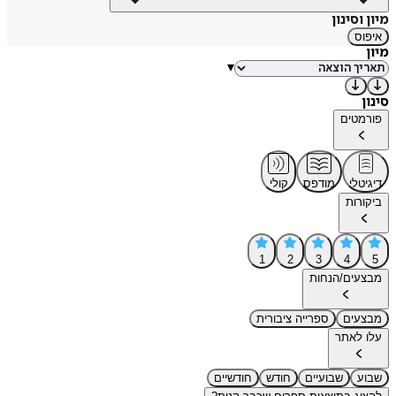
מיון וסינון
איפוס
מיון
▾
סינון
פורמטים
דיגיטלי
מודפס
קולי
ביקורות
1
2
3
4
5
מבצעים/הנחות
מבצעים
ספרייה ציבורית
עלו לאתר
שבוע
שבועיים
חודש
חודשיים