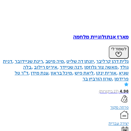
מארז אנתולוגיית מלחמה
לשמור לי
גלית דהן קרליבך
יונתן דה שליט
מיה מיטב
רינת שניידובר
דנית
גולד
מאשה צור גלוזמן
דנה שניידר
איריס רילוב
בלה
שגיא
אורית ינקו
ליאת פיש
מיכל בראון
ענת מידן
ד"ר טל
פרידמן
שרון הורביץ בר
4.96
(
27
ביקורות
)
פרוזה מקור
יצירה עברית