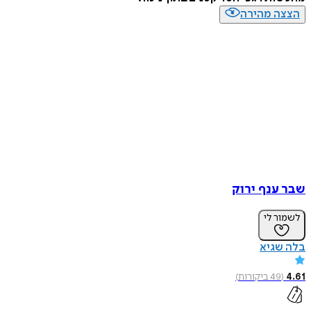
הצצה מהירה
שבר ענף ירוק
לשמור לי
בלה שגיא
4.61
(
49
ביקורות
)