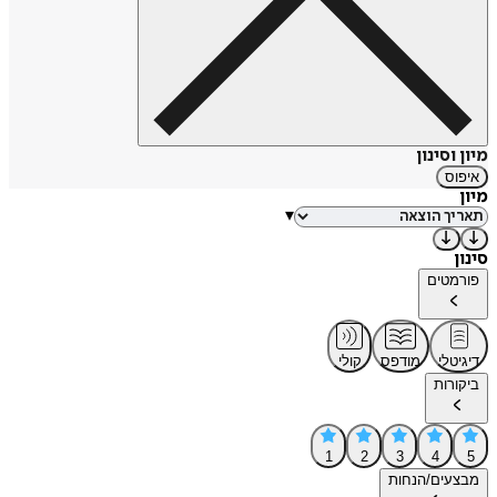
מיון וסינון
איפוס
מיון
▾
סינון
פורמטים
דיגיטלי
מודפס
קולי
ביקורות
1
2
3
4
5
מבצעים/הנחות