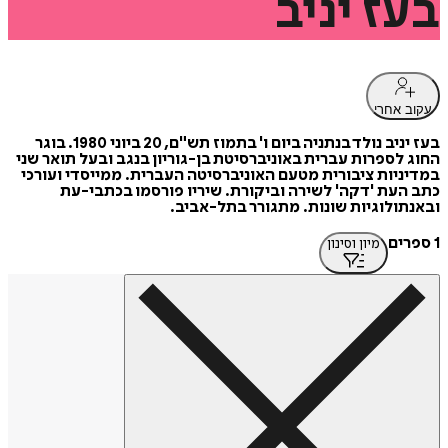
בעז
יניב
עקוב אחרי
בעז יניב נולד בנתניה ביום ו' בתמוז תש"ם, 20 ביוני 1980. בוגר
החוג לספרות עברית באוניברסיטת בן-גוריון בנגב ובעל תואר שני
במדיניות ציבורית מטעם האוניברסיטה העברית. ממייסדי ועורכי
כתב העת 'דקה' לשירה וביקורת. שיריו פורסמו בכתבי-עת
ובאנתולוגיות שונות. מתגורר בתל-אביב.
1 ספרים
מיון וסינון