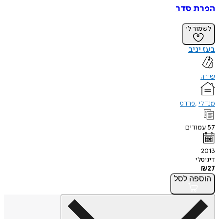
הפרת סדר
לשמור לי
בעז יניב
שירה
מנדלי
פרדס
57
עמודים
2013
דיגיטלי
₪
27
הוספה
לסל