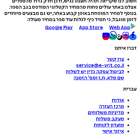
חשוב לנו שקריאה תהיה תענוג נגיש, ולכן חלק גדול מהספרים
אצלנו באתר עולים פחות מהמחיר הקטלוגי המודפס בגב הספר.
בנוסף למחיר המופחת באופן קבוע באתר, יש גם מבצעים מיוחדים
לזמן מוגבל, כי תמיד כיף לגלות עוד ספר במחיר מעולה
Google Play
App Store
Web App
דברו איתנו
צרו קשר
service@e-vrit.co.il
לביטול עסקה
כדין יש לשלוח
שם מלא, ת.ז ומס
'
הזמנה
עברית
אודות
מרכז העזרה
מדיניות משלוחים
מעקב משלוח
מועדון לקוחות
איזור אישי