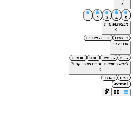
1
2
3
4
5
מבצעים/הנחות
מבצעים
ספרייה ציבורית
עלו לאתר
שבוע
שבועיים
חודש
חודשיים
להציג בתוצאות ספרים שכבר קנית?
תציגו
תסתירו
›
1
ספרים