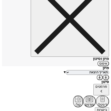
מיון וסינון
איפוס
מיון
▾
סינון
פורמטים
דיגיטלי
מודפס
קולי
ביקורות