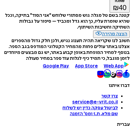
מתנה
₪
40
קטנה בשם טל מגלה גוש מסתורי שלוחש "אני הסוד" בתיקה, וככל
שהיא שומרת עליו, כך הוא גדל ומכביד – סיפור על גבולות
השתיקה וחשיבות השיתוף.
הצצה מהירה
חשוב לנו שקריאה תהיה תענוג נגיש, ולכן חלק גדול מהספרים
אצלנו באתר עולים פחות מהמחיר הקטלוגי המודפס בגב הספר.
בנוסף למחיר המופחת באופן קבוע באתר, יש גם מבצעים מיוחדים
לזמן מוגבל, כי תמיד כיף לגלות עוד ספר במחיר מעולה
Google Play
App Store
Web App
דברו איתנו
צרו קשר
service@e-vrit.co.il
לביטול עסקה
כדין יש לשלוח
שם מלא, ת.ז ומס
'
הזמנה
עברית