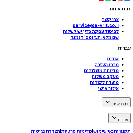
דברו איתנו
צרו קשר
service@e-vrit.co.il
לביטול עסקה
כדין יש לשלוח
שם מלא, ת.ז ומס
'
הזמנה
עברית
אודות
מרכז העזרה
מדיניות משלוחים
מעקב משלוח
מועדון לקוחות
איזור אישי
דברו איתנו
עברית
תקנון ותנאי שימוש
|
מדיניות פרטיות
|
הצהרת נגישות