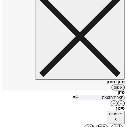
מיון וסינון
איפוס
מיון
▾
סינון
פורמטים