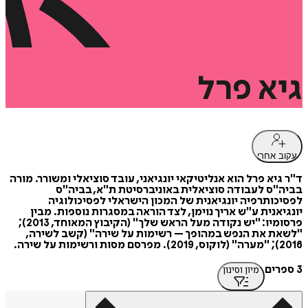
גיא
פרל
עקוב אחרי
ד"ר גיא פרל הוא אנליטיקאי יונגיאני, עובד סוציאלי ומשורר. מורה
בביה"ס לעבודה סוציאלית באוניברסיטת ת"א, בביה"ס
לפסיכותרפיה יונגיאנית של המכון הישראלי לפסיכולוגיה
יונגיאנית ע"ש אריך נוימן, לצד הוראה במסגרות נוספות. מבין
פרסומיו: "יש נקודה מעל הראש שלך" (הקיבוץ המאוחד, 2013);
"לשאת את הנפש במהופך – רשימות על שירה" (קשב לשירה,
2016); "מערה" (לוקוס, 2019). מפרסם מסות ורשימות על שירה.
3 ספרים
מיון וסינון