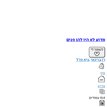
מדוע לא היו להן פנים
לשמור לי
רן ברקאי
גיא פרל
עיון
אדרא
154
עמודים