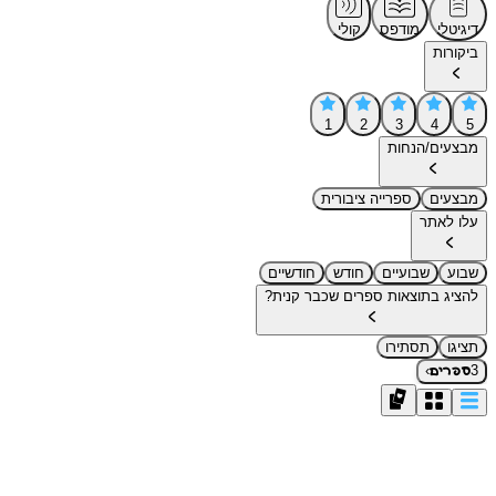
דיגיטלי
מודפס
קולי
ביקורות
1
2
3
4
5
מבצעים/הנחות
מבצעים
ספרייה ציבורית
עלו לאתר
שבוע
שבועיים
חודש
חודשיים
להציג בתוצאות ספרים שכבר קנית?
תציגו
תסתירו
›
3
ספרים