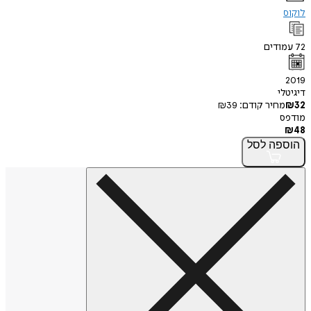
לוקוס
72
עמודים
2019
דיגיטלי
32
₪
מחיר קודם:
39
₪
מודפס
₪
48
הוספה
לסל