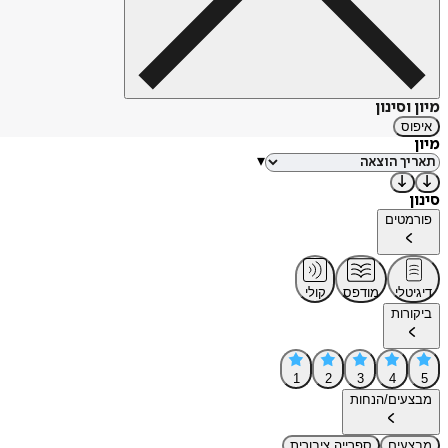
מיון וסינון
איפוס
מיון
▾
סינון
פורמטים
דיגיטלי
מודפס
קולי
ביקורות
1
2
3
4
5
מבצעים/הנחות
מבצעים
ספרייה ציבורית