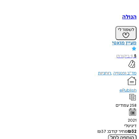
הנולה
לשמור לי
מעיין מואטי
5
(
1
ביקורת
)
מד"ב ופנטזיה
רוחניות
ePublish
258
עמודים
2021
דיגיטלי
32
₪
מחיר קודם:
37
₪
הוספה
לסל