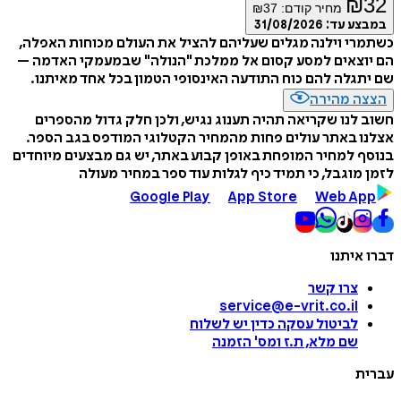
₪
32
מחיר קודם:
37
₪
במבצע עד:
31/08/2026
כשתמרי וילנה מגלים שעליהם להציל את העולם מכוחות האפלה,
הם יוצאים למסע קסום אל ממלכת "הנולה" שבמעמקי האדמה –
שם יתגלה להם כוח התודעה האינסופי הטמון בכל אחד מאיתנו.
הצצה מהירה
חשוב לנו שקריאה תהיה תענוג נגיש, ולכן חלק גדול מהספרים
אצלנו באתר עולים פחות מהמחיר הקטלוגי המודפס בגב הספר.
בנוסף למחיר המופחת באופן קבוע באתר, יש גם מבצעים מיוחדים
לזמן מוגבל, כי תמיד כיף לגלות עוד ספר במחיר מעולה
Google Play
App Store
Web App
דברו איתנו
צרו קשר
service@e-vrit.co.il
לביטול עסקה
כדין יש לשלוח
שם מלא, ת.ז ומס
'
הזמנה
עברית