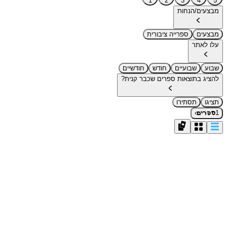
1
2
3
4
5
מבצעים/הנחות
מבצעים
ספרייה ציבורית
עלו לאתר
שבוע
שבועיים
חודש
חודשיים
להציג בתוצאות ספרים שכבר קנית?
תציגו
תסתירו
›
1
ספרים