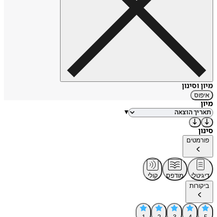
מיון וסינון
איפוס
מיון
▾
סינון
פורמטים
דיגיטלי
מודפס
קולי
ביקורות