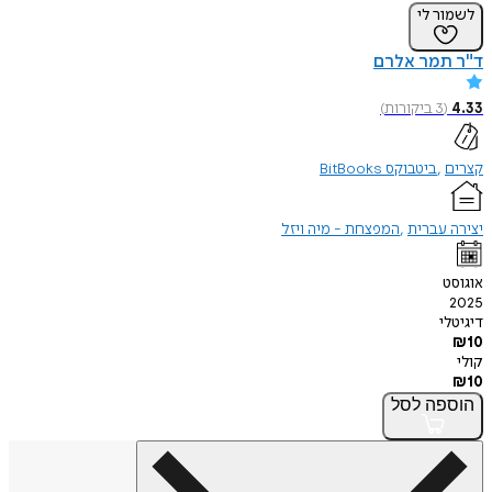
לשמור לי
ד"ר תמר אלרם
4.33
(
3
ביקורות
)
קצרים
ביטבוקס BitBooks
יצירה עברית
המפצחת - מיה ויזל
אוגוסט
2025
דיגיטלי
₪
10
קולי
₪
10
הוספה
לסל