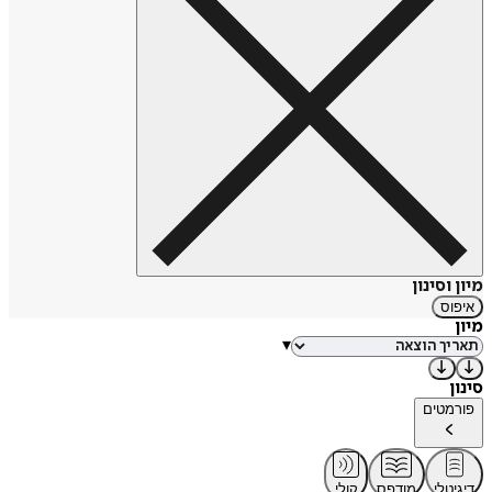
מיון וסינון
איפוס
מיון
▾
סינון
פורמטים
דיגיטלי
מודפס
קולי