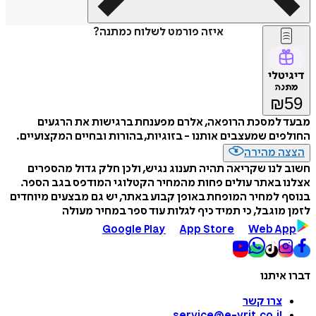
איזה פורמט לשלוח כמתנה?
דיגיטלי
מתנה
₪
59
מבעד למסכת הרופאה, אלרם מפענחת ברגישות את הרגעים
החולפים שמעצבים אותנו - בזוגיות, בהורות ובחיים המקצועיים.
הצצה מהירה
חשוב לנו שקריאה תהיה תענוג נגיש, ולכן חלק גדול מהספרים
אצלנו באתר עולים פחות מהמחיר הקטלוגי המודפס בגב הספר.
בנוסף למחיר המופחת באופן קבוע באתר, יש גם מבצעים מיוחדים
לזמן מוגבל, כי תמיד כיף לגלות עוד ספר במחיר מעולה
Google Play
App Store
Web App
דברו איתנו
צרו קשר
service@e-vrit.co.il