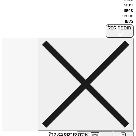
דיגיטלי
₪
40
מודפס
₪
72
הוספה
לסל
איזה פורמט בא לך?