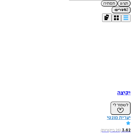
תציגו
תסתירו
›
2
ספרים
יקיצה
לשמור לי
יערית מונטי
3.62
(
26
ביקורות
)