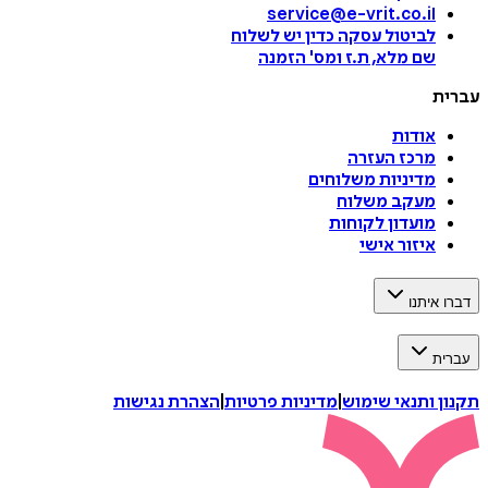
service@e-vrit.co.il
לביטול עסקה
כדין יש לשלוח
שם מלא, ת.ז ומס
'
הזמנה
עברית
אודות
מרכז העזרה
מדיניות משלוחים
מעקב משלוח
מועדון לקוחות
איזור אישי
דברו איתנו
עברית
תקנון ותנאי שימוש
|
מדיניות פרטיות
|
הצהרת נגישות