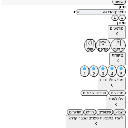
איפוס
מיון
▾
סינון
פורמטים
דיגיטלי
מודפס
קולי
ביקורות
1
2
3
4
5
מבצעים/הנחות
מבצעים
ספרייה ציבורית
עלו לאתר
שבוע
שבועיים
חודש
חודשיים
להציג בתוצאות ספרים שכבר קנית?