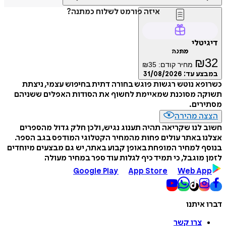
איזה פורמט לשלוח כמתנה?
דיגיטלי
מתנה
₪
32
מחיר קודם:
35
₪
במבצע עד:
31/08/2026
כשרופא נוטש רגשות פוגש בחורה דתית בחיפוש עצמי, ניצתת
תשוקה מסוכנת שמאיימת לחשוף את הסודות האפלים ששניהם
מסתירים.
הצצה מהירה
חשוב לנו שקריאה תהיה תענוג נגיש, ולכן חלק גדול מהספרים
אצלנו באתר עולים פחות מהמחיר הקטלוגי המודפס בגב הספר.
בנוסף למחיר המופחת באופן קבוע באתר, יש גם מבצעים מיוחדים
לזמן מוגבל, כי תמיד כיף לגלות עוד ספר במחיר מעולה
Google Play
App Store
Web App
דברו איתנו
צרו קשר