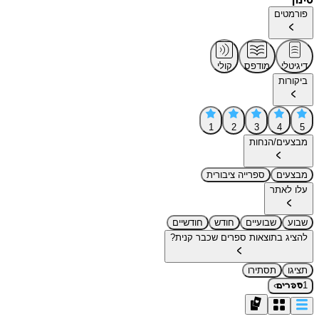
סינון
פורמטים
דיגיטלי
מודפס
קולי
ביקורות
1
2
3
4
5
מבצעים/הנחות
מבצעים
ספרייה ציבורית
עלו לאתר
שבוע
שבועיים
חודש
חודשיים
להציג בתוצאות ספרים שכבר קנית?
תציגו
תסתירו
›
1
ספרים