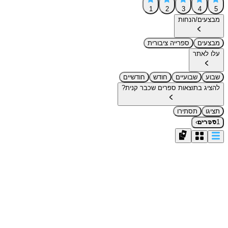
1
2
3
4
5
מבצעים/הנחות
מבצעים
ספרייה ציבורית
עלו לאתר
שבוע
שבועיים
חודש
חודשיים
להציג בתוצאות ספרים שכבר קנית?
תציגו
תסתירו
›
1
ספרים