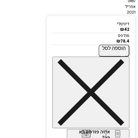
אפריל
2021
דיגיטלי
₪
42
מודפס
₪
78.4
הוספה
לסל
איזה פורמט בא