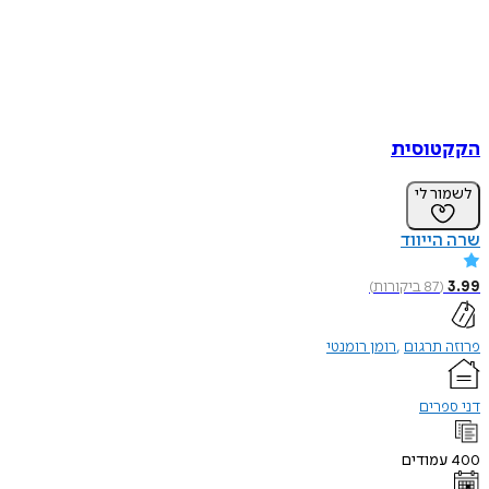
הקקטוסית
לשמור לי
שרה הייווד
3.99
(
87
ביקורות
)
פרוזה תרגום
רומן רומנטי
דני ספרים
400
עמודים