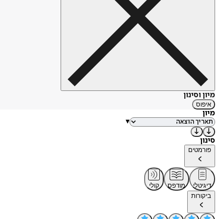
מיון וסינון
איפוס
מיון
▾
סינון
פורמטים
דיגיטלי
מודפס
קולי
ביקורות