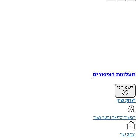
תעלומת הציפורים
לשמור לי
יצחק שין
ראשית קריאה ונוער צעיר
יצחק שין