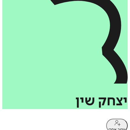
יצחק
שין
עקוב אחרי