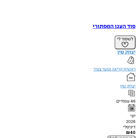
סוד הענן המסתורי
לשמור לי
יצחק שין
ראשית קריאה ונוער צעיר
יצחק שין
46
עמודים
יוני
2026
דיגיטלי
₪
40