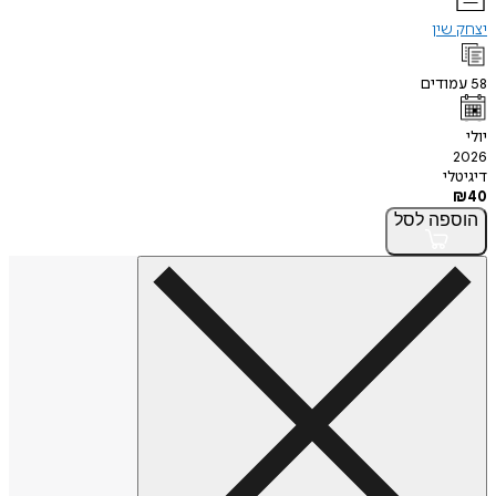
יצחק שין
58
עמודים
יולי
2026
דיגיטלי
₪
40
הוספה
לסל