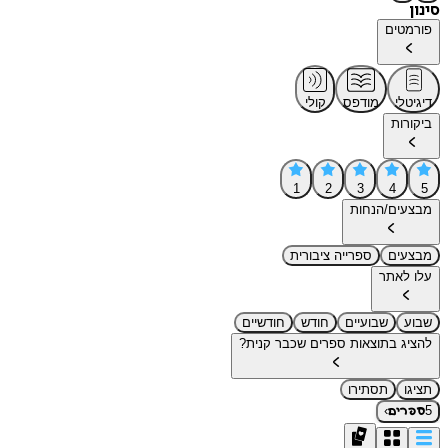
סינון
פורמטים
דיגיטלי
מודפס
קולי
ביקורות
1
2
3
4
5
מבצעים/הנחות
מבצעים
ספרייה ציבורית
עלו לאתר
שבוע
שבועיים
חודש
חודשיים
להציג בתוצאות ספרים שכבר קנית?
תציגו
תסתירו
›
5
ספרים