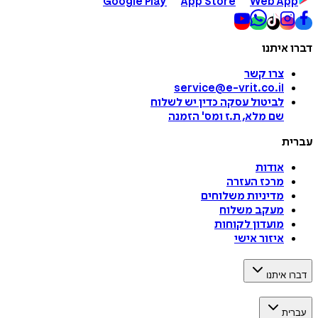
Google Play
App Store
Web App
דברו איתנו
צרו קשר
service@e-vrit.co.il
לביטול עסקה
כדין יש לשלוח
שם מלא, ת.ז ומס
'
הזמנה
עברית
אודות
מרכז העזרה
מדיניות משלוחים
מעקב משלוח
מועדון לקוחות
איזור אישי
דברו איתנו
עברית