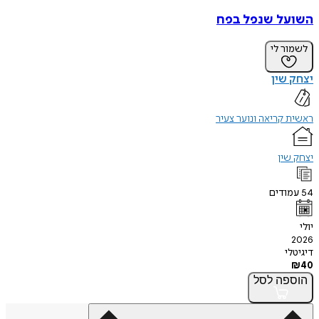
השועל שנפל בפח
לשמור לי
יצחק שין
ראשית קריאה ונוער צעיר
יצחק שין
54
עמודים
יולי
2026
דיגיטלי
₪
40
הוספה
לסל