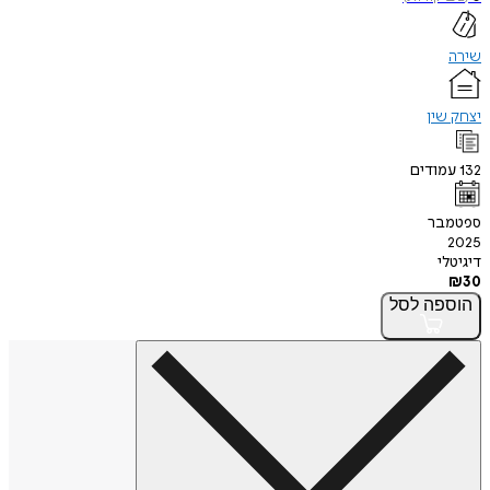
שירה
יצחק שין
132
עמודים
ספטמבר
2025
דיגיטלי
₪
30
הוספה
לסל