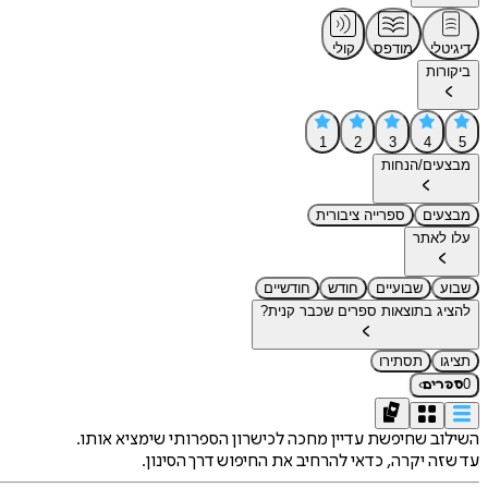
דיגיטלי
מודפס
קולי
ביקורות
1
2
3
4
5
מבצעים/הנחות
מבצעים
ספרייה ציבורית
עלו לאתר
שבוע
שבועיים
חודש
חודשיים
להציג בתוצאות ספרים שכבר קנית?
תציגו
תסתירו
›
0
ספרים
השילוב שחיפשת עדיין מחכה לכישרון הספרותי שימציא אותו.
עד שזה יקרה, כדאי להרחיב את החיפוש דרך הסינון.