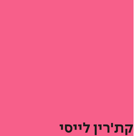
קת'רין
לייסי